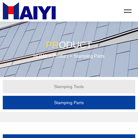
PR
ODUCT
HOME
>
Product
> Stamping Parts
Stamping Tools
Stamping Parts