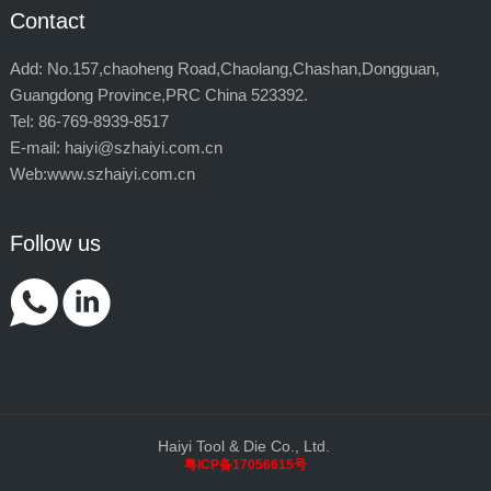
Contact
Add: No.157,chaoheng Road,Chaolang,Chashan,Dongguan,
Guangdong Province,PRC China 523392.
Tel: 86-769-8939-8517
E-mail: haiyi@szhaiyi.com.cn
Web:www.szhaiyi.com.cn
Follow us
Haiyi Tool & Die Co., Ltd.
粤ICP备17056615号